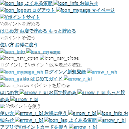
よくある質問
お知らせ
ログアウト
マイページ
Vポイントを貯める
はじめ方
お店で貯める
もっと貯める
Vポイントを使う
使い方
お得に使う
ログインしてVポイント数や履歴を確認
ログイン／新規登録
はじめてガイド
Vポイントを貯める
はじめ方
お店で貯める
もっと貯
める
Vポイントを使う
使い方
お得に使う
お
知らせ
よくある質問
アプリでVポイントカードを使う