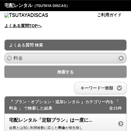
宅配レンタル
（TSUTAYA DISCAS）
ご利用ガイド
よくある質問TOPへ
よくある質問 検索
検索する
キーワード一致順
『 プラン・オプション・追加レンタル 』カテゴリー内を 「
料金 」 で検索した結果
全15件
宅配レンタル「定額プラン」は一度に...
会費とは別に利用枚数に応じた
料金
が発生致し