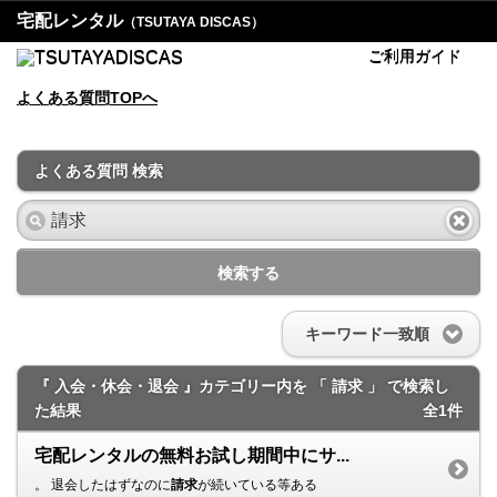
宅配レンタル
（TSUTAYA DISCAS）
ご利用ガイド
よくある質問TOPへ
よくある質問 検索
検索する
キーワード一致順
『 入会・休会・退会 』カテゴリー内を 「 請求 」 で検索し
た結果
全1件
宅配レンタルの無料お試し期間中にサ...
。 退会したはずなのに
請求
が続いている等ある