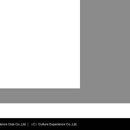
nce Club Co.,Ltd.｜（C）Culture Experience Co.,Ltd.