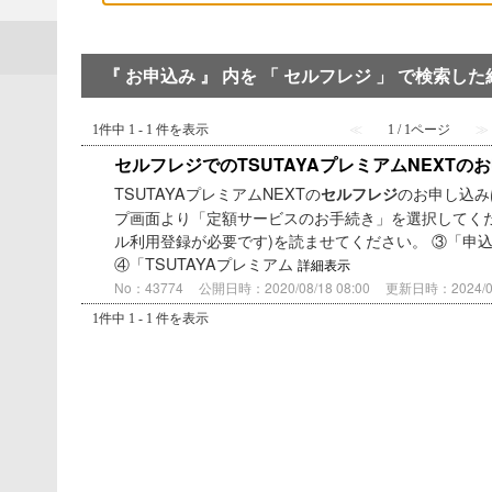
『 お申込み 』 内を 「 セルフレジ 」 で検索した
1件中 1 - 1 件を表示
≪
1 / 1ページ
≫
セルフレジでのTSUTAYAプレミアムNEXTの
TSUTAYAプレミアムNEXTの
のお申し込み
セルフレジ
プ画面より「定額サービスのお手続き」を選択してくだ
ル利用登録が必要です)を読ませてください。 ③「申
④「TSUTAYAプレミアム
詳細表示
No：43774
公開日時：2020/08/18 08:00
更新日時：2024/06/
1件中 1 - 1 件を表示