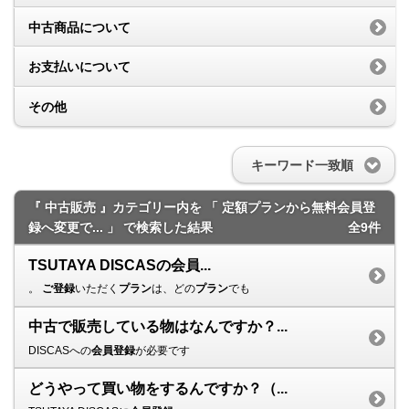
中古商品について
お支払いについて
その他
キーワード一致順
『 中古販売 』カテゴリー内を 「 定額プランから無料会員登
録へ変更で... 」 で検索した結果
全9件
TSUTAYA DISCASの会員...
。
ご登録
いただく
プラン
は、どの
プラン
でも
中古で販売している物はなんですか？...
DISCASへの
会員登録
が必要です
どうやって買い物をするんですか？（...