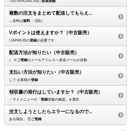
TSUTAYA DISCASに
会員登録
複数の注文をまとめて配送してもらえ...
→送料は
無料
・2回に
Vポイントは使えますか？（中古販売）
! JAPAN IDの
登録
が必要です
配送方法が知りたい（中古販売）
） ※
ご登録
のメールアドレスへ発送メールが自動
支払い方法が知りたい（中古販売）
して お客様が
登録
領収書の発行はしていますか？（中古販売）
・マイメニューの「
登録
情報の確認」を選択
注文しようとしたらエラーになるので...
ある場合。 ②
ご登録