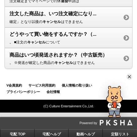
注文確定までマイページでの休
退会
申請は
注文した商品は、いつ注文確定になり...
確定」となり以後の
キャンセル
はできません
どうやって買い物をするんですか？（...
。 ■注文の
キャンセル
について
商品はいつ頃発送されますか？（中古販売）
。 ※発送が確定した商品の
キャンセル
はできません
V会員規約
サービス利用規約
個人情報の取り扱い
プライバシーポリシー
会社情報
(C) Culture Entertainment Co.,Ltd.
Powered by
宅配 TOP
宅配ヘルプ
動画ヘルプ
定額リスト