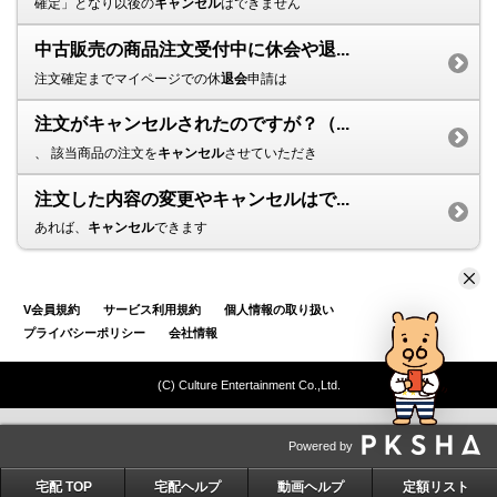
確定」となり以後の
キャンセル
はできません
中古販売の商品注文受付中に休会や退...
注文確定までマイページでの休
退会
申請は
注文がキャンセルされたのですが？（...
、 該当商品の注文を
キャンセル
させていただき
注文した内容の変更やキャンセルはで...
あれば、
キャンセル
できます
V会員規約
サービス利用規約
個人情報の取り扱い
プライバシーポリシー
会社情報
(C) Culture Entertainment Co.,Ltd.
Powered by
宅配 TOP
宅配ヘルプ
動画ヘルプ
定額リスト