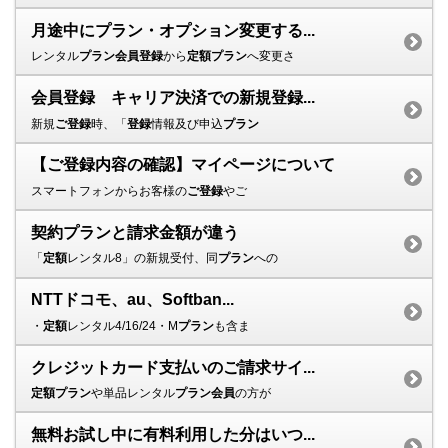
月途中にプラン・オプション変更する...
レンタル
プラン会員登録
から
定額プラン
へ変更さ
会員登録 キャリア決済での新規登録...
新規
ご登録
時、「
登録
情報及び申込
プラン
【ご登録内容の確認】マイページについて
スマートフォンからお客様の
ご登録
やご
契約プランと請求金額が違う
「
定額
レンタル8」の新規受付、同
プラン
への
NTTドコモ、au、Softban...
・
定額
レンタル4/16/24・M
プラン
も含ま
クレジットカード支払いのご請求サイ...
定額プラン
や単品レンタル
プラン会員
の方が
無料お試し中に有料利用した分はいつ...