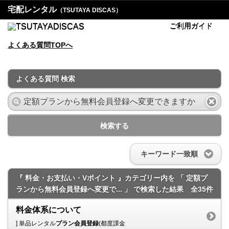
宅配レンタル
（TSUTAYA DISCAS）
ご利用ガイド
よくある質問TOPへ
よくある質問 検索
検索する
キーワード一致順
『 料金・お支払い・Vポイント 』カテゴリー内を 「 定額プ
ランから無料会員登録へ変更で... 」 で検索した結果
全35件
料金体系について
] 単品レンタル
プラン会員登録
(都度課金