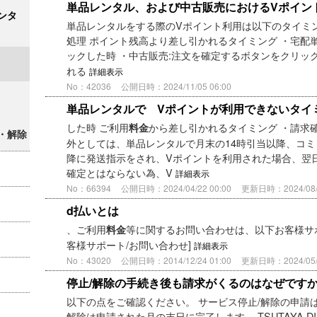
単品レンタル、および中古販売におけるVポイン
ンタ
単品レンタルをする際のVポイント利用は以下のタイミン
処理 ポイント残高より差し引かれるタイミング ・宅配
ックした時 ・中古販売:注文を確定するボタンをクリッ
れる
詳細表示
No：42036
公開日時：2024/11/05 06:00
単品レンタルで Vポイントが利用できないタイ
した時 ご利用
から差し引かれるタイミング ・請求確
料金
・解除
外としては、単品レンタルで月末の14時引当以降、コミ
降に発送指示をされ、Vポイントを利用された場合、翌
確定とはならない為、V
詳細表示
No：66394
公開日時：2024/04/22 00:00
更新日時：2024/08/2
d払いとは
、ご利用
等に関するお問い合わせは、以下お客様サポート(
料金
客様サポート/お問い合わせ]
詳細表示
No：43020
公開日時：2014/12/24 01:00
更新日時：2024/05/2
停止/解除の手続き後も請求がくるのはなぜです
以下の点をご確認ください。 サービス停止/解除の申請は
解除は申請された月の末日に完了します。 TSUTAYA D