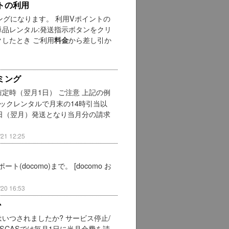
トの利用
グになります。 利用Vポイントの
単品レンタル:発送指示ボタンをクリ
クしたとき ご利用
から差し引か
料金
ミング
定時（翌月1日） ご注意 上記の例
ックレンタルで月末の14時引当以
日（翌月）発送となり当月分の請求
1 12:25
docomo)まで。 [docomo お
0 16:53
か
いつされましたか? サービス停止/
ISCASでは毎月1日に当月会費を請