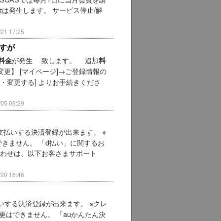
は発生します。 サービス停止/解
金
1 17:25
すが
が発生 致します。 追加
料金
料
変更】 [マイページ]→ご登録情報の
・変更する] よりお手続きくださ
5 09:29
支払いする決済登録が出来ます。 ※
きません。 「d払い」に関するお
わせは、以下お客さまサポート
0 16:46
いする決済登録が出来ます。 ※クレ
更はできません。 「auかんたん決