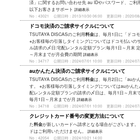
済」に関するお問い合わせ先 au IDやパスワード、ご利
以下お客さまサポート
詳細表示
No：43021
公開日時：2013/10/30 06:00
更新日時：2020/08/0
ドコモ決済のご請求サイクルについて
TSUTAYA DISCASのご利用
は、毎月1日に「ドコ
料金
※お客様毎の引落しタイミングについてはドコモ払いのサ
ル請求の〆日:宅配レンタル定額プラン:毎月1日～月末 
～月末までが月会費の期間
詳細表示
No：34717
公開日時：2024/07/01 10:00
更新日時：2024/07/0
auかんたん決済のご請求サイクルについて
TSUTAYA DISCASのご利用
は、毎月2日に「auか
料金
す。 ※お客様毎の引落しタイミングについてはauかんた
配レンタル定額プランの請求の〆日は、毎月1日～月末で
毎月1日～月末までが月
詳細表示
No：34718
公開日時：2024/07/01 10:00
更新日時：2024/07/0
クレジットカード番号の変更方法について
た
が新しいカードへ請求となる場合がございます。
料金
ドはご利用いただけません。
詳細表示
No：42054
公開日時：2024/10/21 14:00