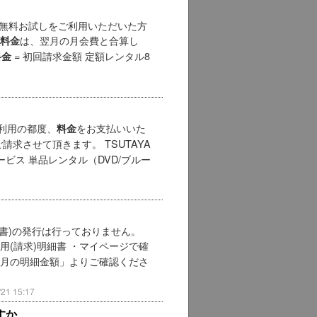
の無料お試しをご利用いただいた方
は、翌月の月会費と合算し
料金
= 初回請求金額 定額レンタル8
料金
利用の都度、
をお支払いいた
料金
請求させて頂きます。 TSUTAYA
ビス 単品レンタル（DVD/ブルー
請求書)の発行は行っておりません。
用(請求)明細書 ・マイページで確
今月の明細金額」よりご確認くださ
1 15:17
すか