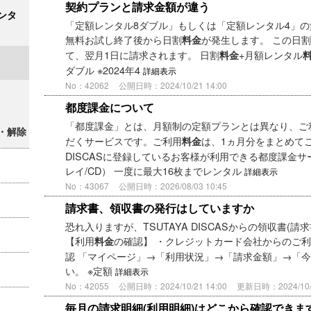
契約プランと請求金額が違う
ンタ
「定額レンタル8ダブル」もしくは「定額レンタル4」
無料お試し終了後から日割
が発生します。 この日割
料金
て、翌月1日に請求されます。 日割
+月額レンタル
料金
ダブル ※2024年4
詳細表示
No：42062
公開日時：2024/10/21 14:00
都度課金について
「都度課金」とは、月額制の定額プランとは異なり、ご
・解除
だくサービスです。ご利用
は、1ヵ月分をまとめてご
料金
DISCASに登録しているお客様が利用できる都度課金サー
レイ/CD） 一度に最大16枚までレンタル
詳細表示
No：43067
公開日時：2026/08/03 10:45
請求書、領収書の発行はしていますか
恐れ入りますが、TSUTAYA DISCASからの領収書(
【利用
の確認】 ・クレジットカード会社からのご利
料金
認 「マイページ」→「利用状況」→「請求金額」→「
い。 ※定額
詳細表示
No：42055
公開日時：2024/10/21 14:00
更新日時：2024/10/2
毎月の請求明細(利用明細)はどこから確認できま