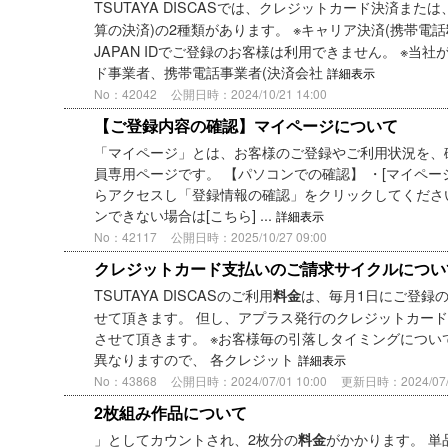
TSUTAYA DISCASでは、クレジットカード決済また
算の決済)の2種類があります。 ※キャリア決済(携帯電話
JAPAN IDでご登録のお客様は利用できません。 ※当
ド事業者、携帯電話事業者(決済会社
詳細表示
No：42042
公開日時：2024/10/21 14:00
【ご登録内容の確認】マイページについて
「マイページ」とは、お客様のご登録やご利用状況を、確認
員専用ページです。 【パソコンでの確認】 ・[マイペ
らアクセスし「登録情報の確認」をクリックしてくださ
ンできない場合は[こちら] ...
詳細表示
No：42117
公開日時：2025/10/27 09:00
クレジットカード支払いのご請求サイクルについ
TSUTAYA DISCASのご利用
は、毎月1日にご登録
料金
せて頂きます。 但し、アプラス発行のクレジットカー
させて頂きます。 ※お客様毎の引落しタイミングにつ
異なりますので、 各クレジット
詳細表示
No：43868
公開日時：2024/07/01 10:00
更新日時：2024/07/0
2枚組み作品について
」としてカウントされ、2枚分の
がかかります。 単
料金