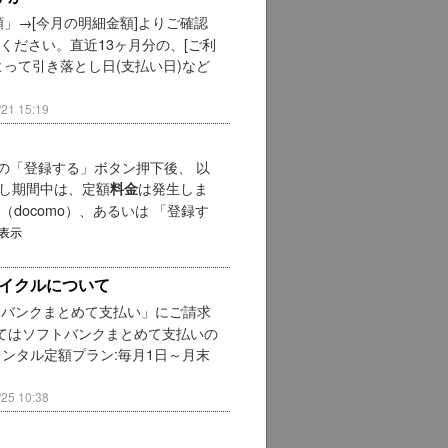
額」→[今月の明細金額]よりご確認
ください。直近13ヶ月分の、[ご利
って引き落とし日(支払い日)など
1 15:19
の「登録する」ボタン押下後、 以
試し期間中は、定額
は発生しま
料金
docomo）、あるいは 「登録す
表示
イクルについて
トバンクまとめて支払い」にご請求
いてはソフトバンクまとめて支払いの
レンタル定額プラン:毎月1日～月末
5 10:38