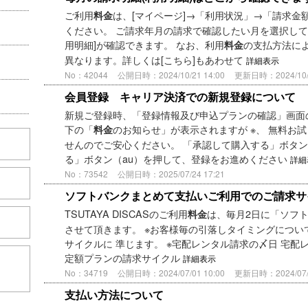
ご利用
は、[マイページ]→「利用状況」→「請求金
料金
ください。 ご請求年月の請求で確認したい月を選択して
用明細]が確認できます。 なお、利用
の支払方法によ
料金
異なります。詳しくは[こちら]もあわせて
詳細表示
No：42044
公開日時：2024/10/21 14:00
更新日時：2024/10/2
会員登録 キャリア決済での新規登録について
新規ご登録時、「登録情報及び申込プランの確認」画面
下の「
のお知らせ」が表示されますが ※、 無料お
料金
せんのでご安心ください。 「承認して購入する」ボタン（
る」ボタン（au）を押して、登録をお進めください
詳細
No：73542
公開日時：2025/07/24 17:21
ソフトバンクまとめて支払いご利用でのご請求サ
TSUTAYA DISCASのご利用
は、毎月2日に「ソフ
料金
させて頂きます。 ※お客様毎の引落しタイミングにつ
サイクルに 準じます。 ※宅配レンタル請求の〆日 宅配
定額プランの請求サイクル
詳細表示
こちら
No：34719
公開日時：2024/07/01 10:00
更新日時：2024/07/2
支払い方法について