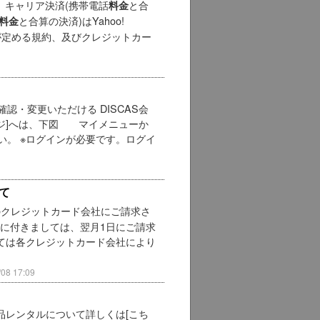
は、キャリア決済(携帯電話
と合
料金
と合算の決済)はYahoo!
料金
社が定める規約、及びクレジットカー
・変更いただける DISCAS会
ージ]へは、下図 マイメニューか
い。 ※ログインが必要です。ログイ
て
のクレジットカード会社にご請求さ
ドに付きましては、翌月1日にご請求
いては各クレジットカード会社により
8 17:09
品レンタルについて詳しくは[こち