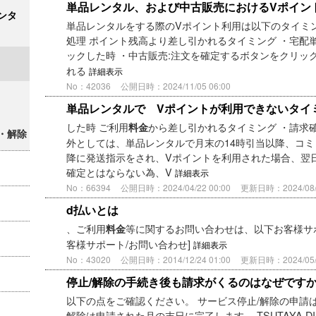
単品レンタル、および中古販売におけるVポイン
ンタ
単品レンタルをする際のVポイント利用は以下のタイミン
処理 ポイント残高より差し引かれるタイミング ・宅配
ックした時 ・中古販売:注文を確定するボタンをクリッ
れる
詳細表示
No：42036
公開日時：2024/11/05 06:00
単品レンタルで Vポイントが利用できないタイ
した時 ご利用
から差し引かれるタイミング ・請求確
料金
・解除
外としては、単品レンタルで月末の14時引当以降、コミ
降に発送指示をされ、Vポイントを利用された場合、翌
確定とはならない為、V
詳細表示
No：66394
公開日時：2024/04/22 00:00
更新日時：2024/08/2
d払いとは
、ご利用
等に関するお問い合わせは、以下お客様サポート(
料金
客様サポート/お問い合わせ]
詳細表示
No：43020
公開日時：2014/12/24 01:00
更新日時：2024/05/2
停止/解除の手続き後も請求がくるのはなぜです
以下の点をご確認ください。 サービス停止/解除の申請は
解除は申請された月の末日に完了します。 TSUTAYA D