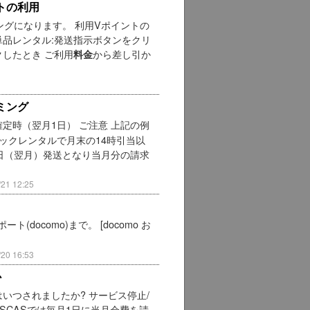
トの利用
グになります。 利用Vポイントの
単品レンタル:発送指示ボタンをクリ
クしたとき ご利用
から差し引か
料金
ミング
定時（翌月1日） ご注意 上記の例
ックレンタルで月末の14時引当以
日（翌月）発送となり当月分の請求
1 12:25
docomo)まで。 [docomo お
0 16:53
か
いつされましたか? サービス停止/
ISCASでは毎月1日に当月会費を請