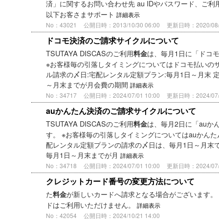
済」に関するお問い合わせ先 au IDやパスワード、ご利
以下お客さまサポート
詳細表示
No：43021
公開日時：2013/10/30 06:00
更新日時：2020/08/0
ドコモ決済のご請求サイクルについて
TSUTAYA DISCASのご利用
は、毎月1日に「ドコ
料金
※お客様毎の引落しタイミングについてはドコモ払いのサ
ル請求の〆日:宅配レンタル定額プラン:毎月1日～月末 
～月末までが月会費の期間
詳細表示
No：34717
公開日時：2024/07/01 10:00
更新日時：2024/07/0
auかんたん決済のご請求サイクルについて
TSUTAYA DISCASのご利用
は、毎月2日に「auか
料金
す。 ※お客様毎の引落しタイミングについてはauかんた
配レンタル定額プランの請求の〆日は、毎月1日～月末で
毎月1日～月末までが月
詳細表示
No：34718
公開日時：2024/07/01 10:00
更新日時：2024/07/0
クレジットカード番号の変更方法について
た
が新しいカードへ請求となる場合がございます。
料金
ドはご利用いただけません。
詳細表示
No：42054
公開日時：2024/10/21 14:00