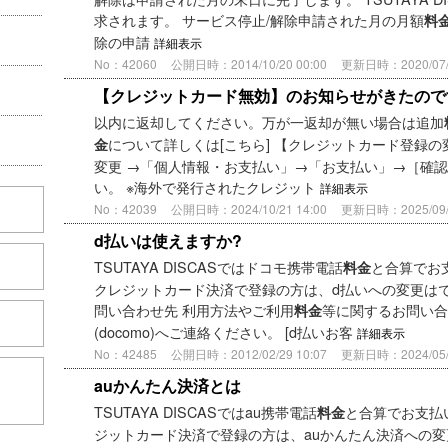
求されます。 サービス停止/解除申請された月の月額
料
除の申請
詳細表示
No：42060
公開日時：2014/10/20 00:00
更新日時：2020/07/2
【クレジットカード無効】のお知らせがきたので
以内に返却してください。万が一返却が無い場合は追加
について詳しくは[こちら] 【クレジットカード登録の
金
変更 →「個人情報・お支払い」→「お支払い」→［確認
い。 ※海外で発行されたクレジット
詳細表示
No：42039
公開日時：2024/10/21 14:00
更新日時：2025/09/0
d払いは使えますか?
TSUTAYA DISCASではドコモ携帯電話
と合算でお
料金
クレジットカード決済で登録の方は、d払いへの変更はで
問い合わせ先 利用方法やご利用
等に関するお問い合
料金
(docomo)へご連絡ください。 [d払いお客
詳細表示
No：42485
公開日時：2012/02/29 10:07
更新日時：2024/05/2
こちら
auかんたん決済とは
TSUTAYA DISCASではau携帯電話
と合算でお支払
料金
ジットカード決済で登録の方は、auかんたん決済への変