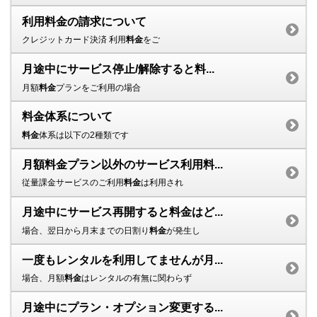
利用料金の請求について
クレジットカード決済 利用
料金
をご
月途中にサービス停止/解除すると料...
月額
料金
プランをご利用の場合
料金体系について
料金
体系は以下の2種類です
月額料金プラン以外のサービス利用料...
従量課金サービスのご利用
料金
は利用され
月途中にサービス再開すると料金はど...
場合、翌日から月末までの日割り
料金
が発生し
一度もレンタルを利用してませんが月...
場合、月額
料金
はレンタルの有無に関わらず
月途中にプラン・オプション変更する...