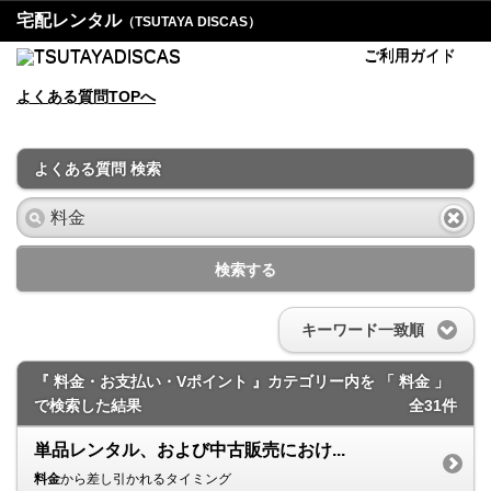
宅配レンタル
（TSUTAYA DISCAS）
ご利用ガイド
よくある質問TOPへ
よくある質問 検索
検索する
キーワード一致順
『 料金・お支払い・Vポイント 』カテゴリー内を 「 料金 」
で検索した結果
全31件
単品レンタル、および中古販売におけ...
料金
から差し引かれるタイミング