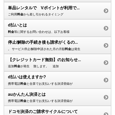
単品レンタルで Vポイントが利用で...
ご利用
料金
から差し引かれるタイミング
d払いとは
料金
等に関するお問い合わせは、以下お客様
停止/解除の手続き後も請求がくるの...
。 サービス停止/解除申請された月の月額
料金
は発生
【クレジットカード無効】のお知らせ...
追加
料金
が発生 致します。 追加
d払いは使えますか?
携帯電話
料金
と合算でお支払いする決済登録が
auかんたん決済とは
携帯電話
料金
と合算でお支払いする決済登録が
ドコモ決済のご請求サイクルについて