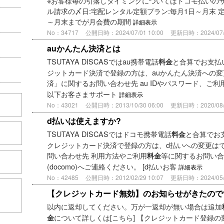
※お客様毎の引落しタイミングについてはドコモ払いのサ
ル請求の〆日:宅配レンタル定額プラン:毎月1日～月末 
～月末までが月会費の期間
詳細表示
No：34717
公開日時：2024/07/01 10:00
更新日時：2024/07/0
auかんたん決済とは
TSUTAYA DISCASではau携帯電話
と合算でお支払
料金
ジットカード決済で登録の方は、auかんたん決済への変
済」に関するお問い合わせ先 au IDやパスワード、ご利
以下お客さまサポート
詳細表示
No：43021
公開日時：2013/10/30 06:00
更新日時：2020/08/0
d払いは使えますか?
TSUTAYA DISCASではドコモ携帯電話
と合算でお
料金
クレジットカード決済で登録の方は、d払いへの変更はで
問い合わせ先 利用方法やご利用
等に関するお問い合
料金
(docomo)へご連絡ください。 [d払いお客
詳細表示
No：42485
公開日時：2012/02/29 10:07
更新日時：2024/05/2
こちら
【クレジットカード無効】のお知らせがきたので
以内に返却してください。万が一返却が無い場合は追加
について詳しくは[こちら] 【クレジットカード登録の
金