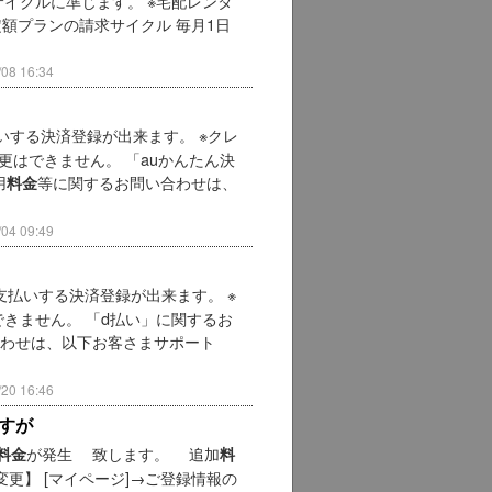
イクルに準じます。 ※宅配レンタ
定額プランの請求サイクル 毎月1日
8 16:34
いする決済登録が出来ます。 ※クレ
更はできません。 「auかんたん決
用
等に関するお問い合わせは、
料金
4 09:49
支払いする決済登録が出来ます。 ※
きません。 「d払い」に関するお
わせは、以下お客さまサポート
0 16:46
すが
が発生 致します。 追加
料金
料
変更】 [マイページ]→ご登録情報の