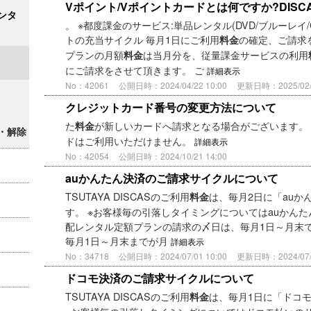
Vポイント/Vポイントカードとは何ですか?DISC
ンタ
。 ※都度課金のサービス:単品レンタル(DVD/ブルーレイ/
トの充当サイクル 毎月1日にご利用
の確定、ご請求
料金
プランの月額
は当月分を、従量課金サービスの利用
料金
にご請求をさせて頂きます。 ご
詳細表示
No：42061
公開日時：2024/04/22 10:00
更新日時：2025/02/1
クレジットカード番号の変更方法について
た
が新しいカードへ請求となる場合がございます。
料金
・解除
ドはご利用いただけません。
詳細表示
No：42054
公開日時：2024/10/21 14:00
auかんたん決済のご請求サイクルについて
TSUTAYA DISCASのご利用
は、毎月2日に「auか
料金
す。 ※お客様毎の引落しタイミングについてはauかんた
配レンタル定額プランの請求の〆日は、毎月1日～月末で
毎月1日～月末までが月
詳細表示
No：34718
公開日時：2024/07/01 10:00
更新日時：2024/07/0
ドコモ決済のご請求サイクルについて
TSUTAYA DISCASのご利用
は、毎月1日に「ドコ
料金