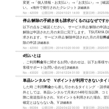
変更 →「個人情報・お支払い」→「お支払い」→［確認
い。 ※海外で発行されたクレジット
詳細表示
No：42039
公開日時：2024/10/21 14:00
更新日時：2025/09/0
停止/解除の手続き後も請求がくるのはなぜです
以下の点をご確認ください。 サービス停止/解除の申請は
解除は申請された月の末日に完了します。 TSUTAYA D
求されます。 サービス停止/解除申請された月の月額
料
除の申請
詳細表示
No：42060
公開日時：2014/10/20 00:00
更新日時：2020/07/2
d払いとは
、ご利用
等に関するお問い合わせは、以下お客様サポート(
料金
客様サポート/お問い合わせ]
詳細表示
No：43020
公開日時：2014/12/24 01:00
更新日時：2024/05/2
単品レンタルで Vポイントが利用できないタイ
した時 ご利用
から差し引かれるタイミング ・請求確
料金
外としては、単品レンタルで月末の14時引当以降、コミ
降に発送指示をされ、Vポイントを利用された場合、翌
確定とはならない為、V
詳細表示
No：66394
公開日時：2024/04/22 00:00
更新日時：2024/08/2