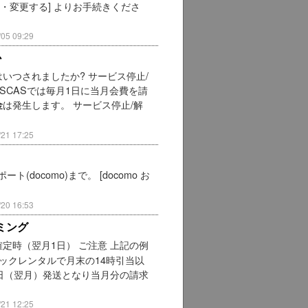
・変更する] よりお手続きくださ
5 09:29
か
いつされましたか? サービス停止/
ISCASでは毎月1日に当月会費を請
は発生します。 サービス停止/解
金
1 17:25
docomo)まで。 [docomo お
0 16:53
ミング
定時（翌月1日） ご注意 上記の例
ックレンタルで月末の14時引当以
日（翌月）発送となり当月分の請求
1 12:25