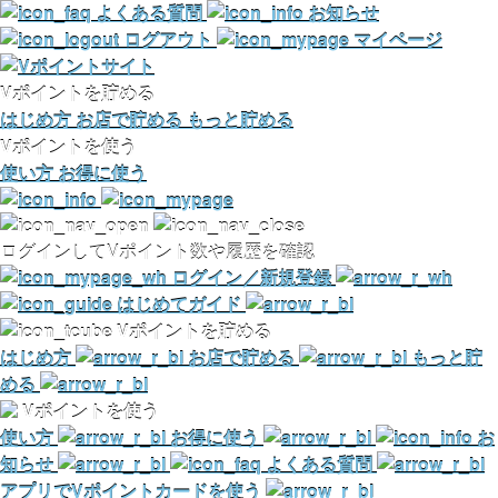
よくある質問
お知らせ
ログアウト
マイページ
Vポイントを貯める
はじめ方
お店で貯める
もっと貯める
Vポイントを使う
使い方
お得に使う
ログインしてVポイント数や履歴を確認
ログイン／新規登録
はじめてガイド
Vポイントを貯める
はじめ方
お店で貯める
もっと貯
める
Vポイントを使う
使い方
お得に使う
お
知らせ
よくある質問
アプリでVポイントカードを使う