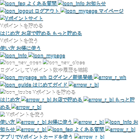
よくある質問
お知らせ
ログアウト
マイページ
Vポイントを貯める
はじめ方
お店で貯める
もっと貯める
Vポイントを使う
使い方
お得に使う
ログインしてVポイント数や履歴を確認
ログイン／新規登録
はじめてガイド
Vポイントを貯める
はじめ方
お店で貯める
もっと貯
める
Vポイントを使う
使い方
お得に使う
お
知らせ
よくある質問
アプリでVポイントカードを使う