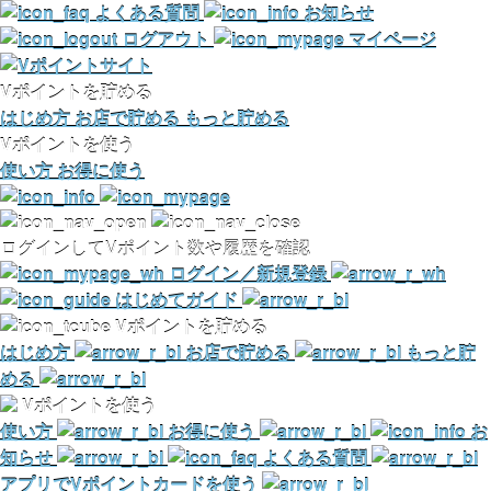
よくある質問
お知らせ
ログアウト
マイページ
Vポイントを貯める
はじめ方
お店で貯める
もっと貯める
Vポイントを使う
使い方
お得に使う
ログインしてVポイント数や履歴を確認
ログイン／新規登録
はじめてガイド
Vポイントを貯める
はじめ方
お店で貯める
もっと貯
める
Vポイントを使う
使い方
お得に使う
お
知らせ
よくある質問
アプリでVポイントカードを使う