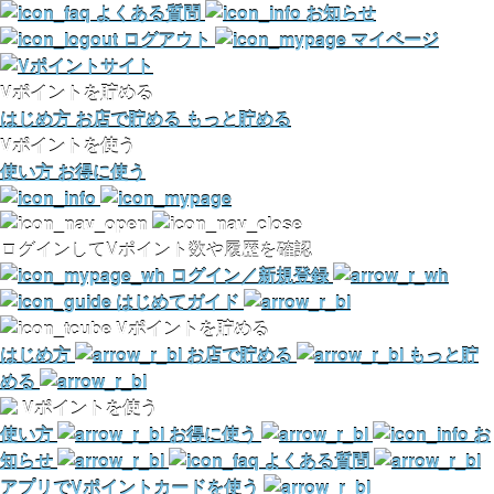
よくある質問
お知らせ
ログアウト
マイページ
Vポイントを貯める
はじめ方
お店で貯める
もっと貯める
Vポイントを使う
使い方
お得に使う
ログインしてVポイント数や履歴を確認
ログイン／新規登録
はじめてガイド
Vポイントを貯める
はじめ方
お店で貯める
もっと貯
める
Vポイントを使う
使い方
お得に使う
お
知らせ
よくある質問
アプリでVポイントカードを使う