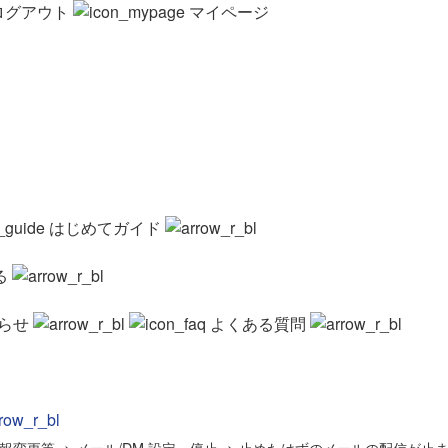
ログアウト
マイページ
はじめてガイド
る
らせ
よくある質問
報変更等
>
メール/DM 設定・停止
>
止めたはずのメールの配信が止