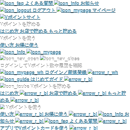
よくある質問
お知らせ
ログアウト
マイページ
Vポイントを貯める
はじめ方
お店で貯める
もっと貯める
Vポイントを使う
使い方
お得に使う
ログインしてVポイント数や履歴を確認
ログイン／新規登録
はじめてガイド
Vポイントを貯める
はじめ方
お店で貯める
もっと貯
める
Vポイントを使う
使い方
お得に使う
お
知らせ
よくある質問
アプリでVポイントカードを使う