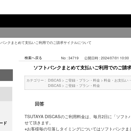
トバンクまとめて支払いご利用でのご請求サイクルについて
検索へ戻る
No : 34719
公開日時 : 2024/07/01 10:00
ソフトバンクまとめて支払いご利用でのご請
カテゴリー :
DISCAS
>
ご登録・プラン・料金
>
料金・お支払い
DISCAS
>
ご登録・プラン・料金
回答
TSUTAYA DISCASのご利用料金は、毎月2日に「ソ
せて頂きます。
ード
※お客様毎の引落しタイミングについてはソフトバンクま