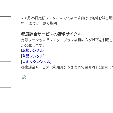
※12月25日定額レンタル４で入会の場合は（無料お試し期
31日までが日割り期間
都度課金サービスの請求サイクル
定額プランや単品レンタルプラン会員の方が以下を利用し
が発生します。
[
]
追加レンタル
[
]
単品レンタル
[
]
コミックレンタル
都度課金サービスは利用月分をまとめて翌月2日に請求し
こちら