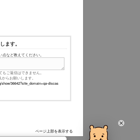
いします。
い点など教えてください。
てもご返信はできません。
RLからお願いします。
p/faq/show/36642?site_domain=qa-discas
ページ上部を表示する