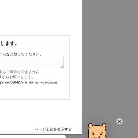
いします。
い点など教えてください。
てもご返信はできません。
RLからお願いします。
p/faq/show/36642?site_domain=qa-discas
ページ上部を表示する