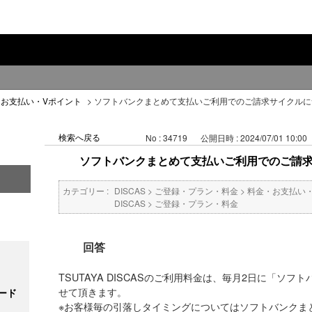
・お支払い・Vポイント
>
ソフトバンクまとめて支払いご利用でのご請求サイクルに
検索へ戻る
No : 34719
公開日時 : 2024/07/01 10:00
ソフトバンクまとめて支払いご利用でのご請
カテゴリー :
DISCAS
>
ご登録・プラン・料金
>
料金・お支払い
DISCAS
>
ご登録・プラン・料金
回答
TSUTAYA DISCASのご利用料金は、毎月2日に「ソ
せて頂きます。
ード
※お客様毎の引落しタイミングについてはソフトバンクま