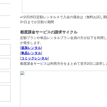
※12月25日定額レンタル４で入会の場合は（無料お試し期
31日までが日割り期間
都度課金サービスの請求サイクル
定額プランや単品レンタルプラン会員の方が以下を利用し
が発生します。
[
]
追加レンタル
[
]
単品レンタル
[
]
コミックレンタル
都度課金サービスは利用月分をまとめて翌月2日に請求し
こちら