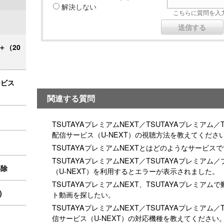
解決しない
こちらに質問を入力
＋（20
ービス
関連する質問
TSUTAYAプレミアムNEXT／TSUTAYAプレミアム
配信サービス（U-NEXT）の視聴方法を教えてくださ
TSUTAYAプレミアムNEXTとはどのようなサービス
TSUTAYAプレミアムNEXT／TSUTAYAプレミア
解除
（U-NEXT）を利用するとエラーが表示されました。
TSUTAYAプレミアムNEXT、TSUTAYAプレミアム
)
ト動画を探したい。
TSUTAYAプレミアムNEXT／TSUTAYAプレミアム
信サービス（U-NEXT）の対応機種を教えてください