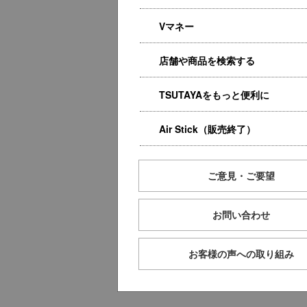
Vマネー
店舗や商品を検索する
TSUTAYAをもっと便利に
Air Stick（販売終了）
ご意見・ご要望
お問い合わせ
お客様の声への取り組み