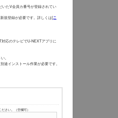
いただいたV会員カ番号が登録されてい
い方は新規登録が必要です。詳しくは[
こ
T対応のテレビでU-NEXTアプリに
さい。
合は別途インストール作業が必要です。
ださい。（空欄可）