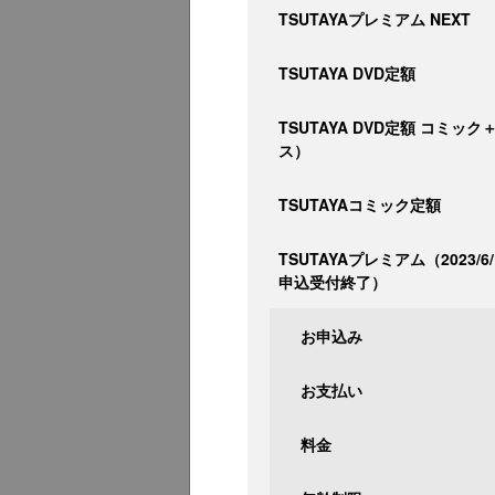
TSUTAYAプレミアム NEXT
TSUTAYA DVD定額
TSUTAYA DVD定額 コミッ
ス）
TSUTAYAコミック定額
TSUTAYAプレミアム（2023/6
申込受付終了）
お申込み
お支払い
料金