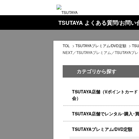
TSUTAYA よくある質問/お問
TOL
>
TSUTAYAプレミアム/DVD定額
>
TS
NEXT／TSUTAYAプレミアム／TSUTA
カテゴリから探す
TSUTAYA店舗（Vポイントカード
会）
TSUTAYA店舗でレンタル･購入･
TSUTAYAプレミアム/DVD定額