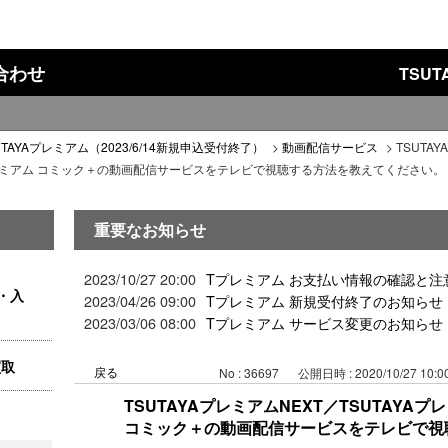
い合わせ
TSU
UTAYAプレミアム（2023/6/14新規申込受付終了）
>
動画配信サービス
>
TSUTA
YAプレミアム コミック＋の動画配信サービスをテレビで視聴する方法を教えてください。
重要なお知らせ
2023/10/27 20:00
Tプレミアム お支払い情報の確認と注
・入
2023/04/26 09:00
Tプレミアム 新規受付終了のお知らせ
2023/03/06 08:00
Tプレミアム サービス変更のお知らせ
買取
戻る
No : 36697
公開日時 : 2020/10/27 10:0
TSUTAYAプレミアムNEXT／TSUTAYAプ
コミック＋の動画配信サービスをテレビで視