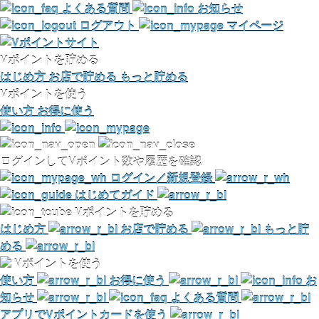
よくある質問
お知らせ
ログアウト
マイページ
Vポイントを貯める
はじめ方
お店で貯める
もっと貯める
Vポイントを使う
使い方
お得に使う
ログインしてVポイント数や履歴を確認
ログイン／新規登録
はじめてガイド
Vポイントを貯める
はじめ方
お店で貯める
もっと貯
める
Vポイントを使う
使い方
お得に使う
お
知らせ
よくある質問
アプリでVポイントカードを使う