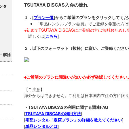
TSUTAYA DISCAS入会の流れ
ンタ
１．[
プラン一覧
]からご希望のプランをクリックしてくだ
「単品レンタルプラン会員」でご登録を希望の方は
※初めてTSUTAYA DISCASにご登録の方は無料おため
詳しくは[
]
こちら
２．以下のフォーマット（抜粋）に従い、ご登録ください
・解除
※ご希望のプランに間違いが無いか必ず確認してください
【ご注意】
海外からはできません。ご利用は日本国内在住の方に限り
・TSUTAYA DISCASの利用に関する関連FAQ
[
]
TSUTAYA DISCASの利用方法
[
]
宅配レンタル「定額プラン」の詳細を教えてください
[
]
単品レンタルとは