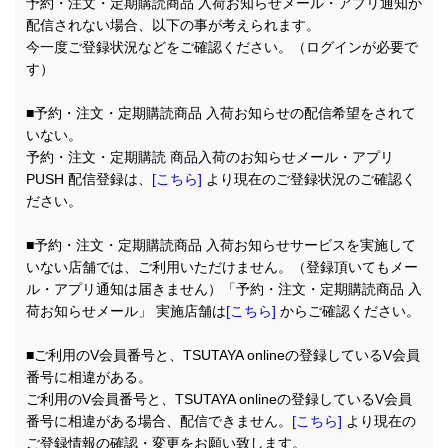
予約・注文・定期購読商品 入荷お知らせメール・アプリ通知が
配信されない場合、以下の事が考えられます。
今一度ご登録状況などをご確認ください。（ログインが必要で
す）
■予約・注文・定期購読商品 入荷お知らせの配信希望をされて
いない。
予約・注文・定期購読 商品入荷のお知らせメール・アプリ
PUSH 配信登録は、
[
こちら
]
より現在のご登録状況のご確認く
ださい。
■予約・注文・定期購読商品 入荷お知らせサービスを実施して
いない店舗では、ご利用いただけません。（登録頂いてもメー
ル・アプリ通知は届きません）「予約・注文・定期購読商品 入
荷お知らせメール」 実施店舗は
[
こちら
]
からご確認ください。
■ご利用のV会員番号と、TSUTAYA onlineの登録しているV会員
番号に相違がある。
ご利用のV会員番号と、TSUTAYA onlineの登録しているV会員
番号に相違がある場合、配信できません。
[
こちら
]
より現在の
ご登録情報の確認・変更をお願い致します。