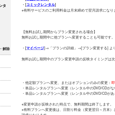
・[
]
コミックレンタル
ンタ
※有料サービスのご利用料金は月末締めで翌月請求になり
【無料お試し期間からプラン変更される場合】
無料お試し期間中に他プランへ変更することも可能です。
・[
]→「プランの詳細」→[プラン変更する] 
マイページ
・解除
無料お試し期間中のプラン変更申請の反映タイミングは次
・他定額プランへ変更、またはオプションのみの変更：
即
・単品レンタルプランへ変更（レンタル中のDVD/CDが
・単品レンタルプランへ変更（レンタル中のDVD/CDがあ
※変更申請が反映された時点で、無料期間は終了します。
※有料プランへ変更後は、日割り料金（変更翌日～月末）
請求になります。