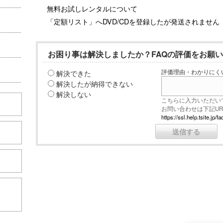
無料お試しレンタルについて
「定額リスト」へDVD/CDを登録したが発送されません
お困り事は解決しましたか？FAQの評価をお願
解決できた
評価理由・わかりにく
解決したが納得できない
解決しない
こちらに入力いただい
お問い合わせは下記U
https://ssl.help.tsite.j
こちら