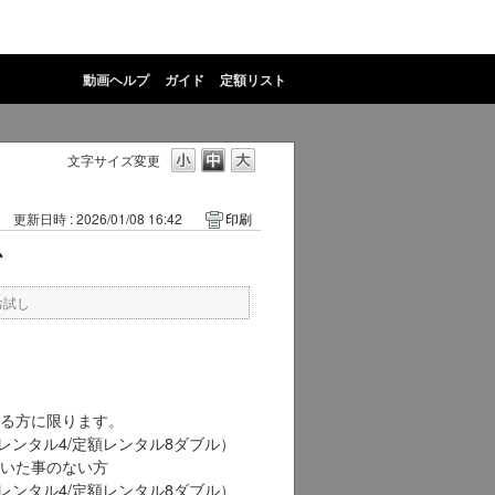
動画ヘルプ
ガイド
定額リスト
文字サイズ変更
更新日時 : 2026/01/08 16:42
印刷
か
お試し
る方に限ります。
額レンタル4/定額レンタル8ダブル）
いた事のない方
額レンタル4/定額レンタル8ダブル）