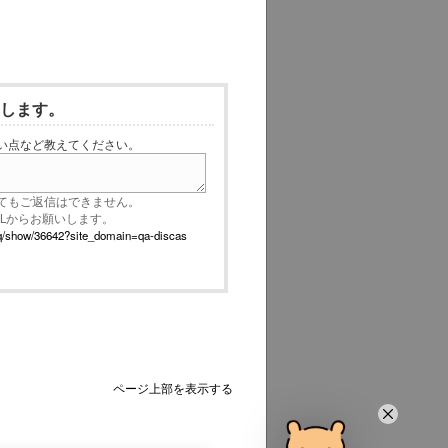
いします。
い点など教えてください。
てもご返信はできません。
RLからお願いします。
p/faq/show/36642?site_domain=qa-discas
ページ上部を表示する