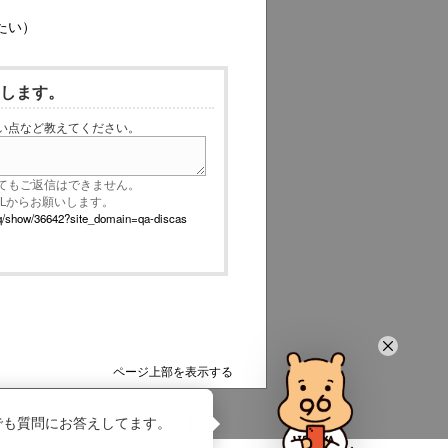
たい）
いします。
い点など教えてください。
てもご返信はできません。
RLからお願いします。
p/faq/show/36642?site_domain=qa-discas
ページ上部を表示する
でも質問にお答えしてます。