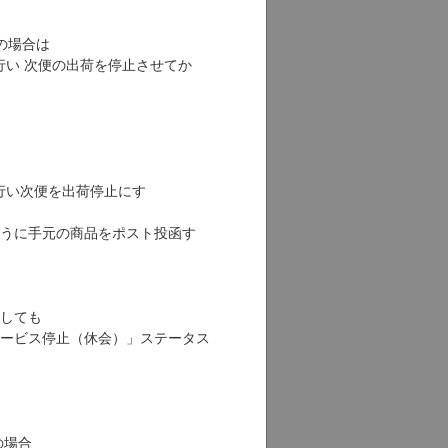
更希望の場合は
行い 次便の出荷を停止させてか
行い次便を出荷停止にす
うに手元の商品をポスト投函す
更申請をしても
ービス停止（休会）」ステータス
付済み」の場合