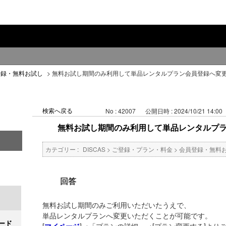
登録・無料お試し
>
無料お試し期間のみ利用して単品レンタルプラン会員登録へ変
検索へ戻る
No : 42007
公開日時 : 2024/10/21 14:00
無料お試し期間のみ利用して単品レンタルプ
カテゴリー :
DISCAS
>
ご登録・プラン・料金
>
会員登録・無料
回答
無料お試し期間のみご利用いただいたうえで、
単品レンタルプランへ変更いただくことが可能です。
ード
[
]→「プランの詳細」→[プラン変更する]より