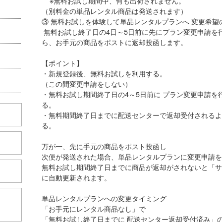
※無料お試し期間中、何も出荷されません。
（別料金の単品レンタル商品は発送されます）
③ 無料お試しを体験して単品レンタルプランへ 変
無料お試し終了日の4日～5日前に先にプラン変更申請を
ら、お手元の商品をポストに返却投函します。
【ポイント】
・新規登録後、無料お試しを利用する。
（この間変更申請をしない）
・無料お試し期間終了日の4～5日前に プラン変更申請を
る。
・無料期間終了日までに配送センターで返却受付されるよ
る。
万が一、先に手元の商品をポスト投函し
次便が発送された場合、単品レンタルプランに変
無料お試し期間終了日までに商品が返却がされないと「サ
に自動更新されます。
単品レンタルプランへの変更タイミング
こちら
「お手元にレンタル商品なし」で
「無料お試し終了日までに 配送センター返却受