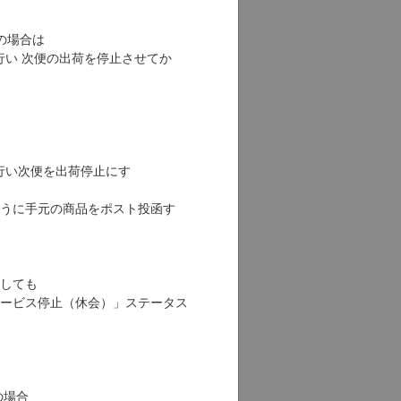
更希望の場合は
行い 次便の出荷を停止させてか
行い次便を出荷停止にす
うに手元の商品をポスト投函す
更申請をしても
ービス停止（休会）」ステータス
付済み」の場合