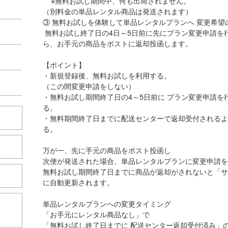
※無料お試し期間中、何も出荷されません。
（別料金の単品レンタル商品は発送されます）
③ 無料お試しを体験して単品レンタルプランへ 変
無料お試し終了日の4日～5日前に先にプラン変更申請を
ら、お手元の商品をポストに返却投函します。
【ポイント】
・新規登録後、無料お試しを利用する。
（この間変更申請をしない）
・無料お試し期間終了日の4～5日前に プラン変更申請を
る。
・無料期間終了日までに配送センターで返却受付されるよ
る。
万が一、先に手元の商品をポスト投函し
次便が発送された場合、単品レンタルプランに変
無料お試し期間終了日までに商品が返却がされないと「サ
に自動更新されます。
単品レンタルプランへの変更タイミング
こちら
「お手元にレンタル商品なし」で
「無料お試し終了日までに 配送センター返却受