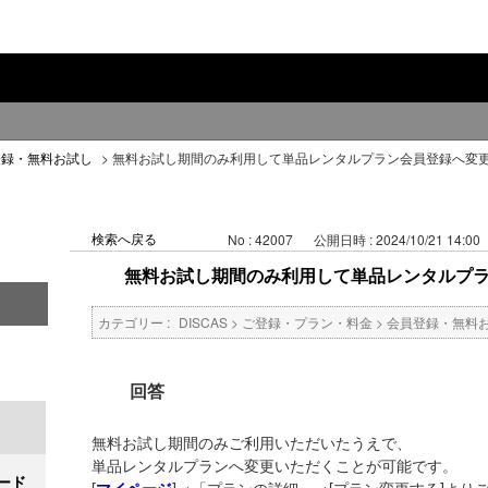
登録・無料お試し
>
無料お試し期間のみ利用して単品レンタルプラン会員登録へ変
検索へ戻る
No : 42007
公開日時 : 2024/10/21 14:00
無料お試し期間のみ利用して単品レンタルプ
カテゴリー :
DISCAS
>
ご登録・プラン・料金
>
会員登録・無料
回答
無料お試し期間のみご利用いただいたうえで、
単品レンタルプランへ変更いただくことが可能です。
ード
[
]→「プランの詳細」→[プラン変更する]より