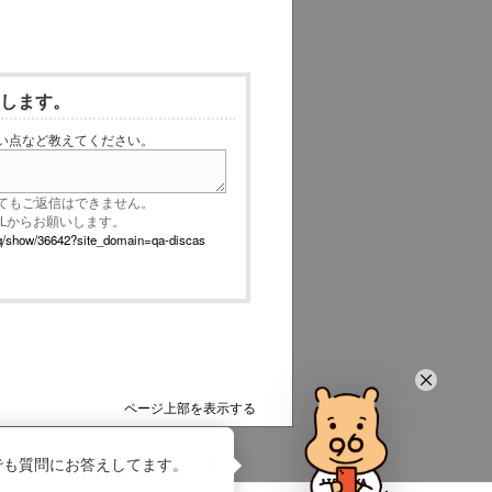
いします。
い点など教えてください。
てもご返信はできません。
RLからお願いします。
p/faq/show/36642?site_domain=qa-discas
ページ上部を表示する
でも質問にお答えしてます。