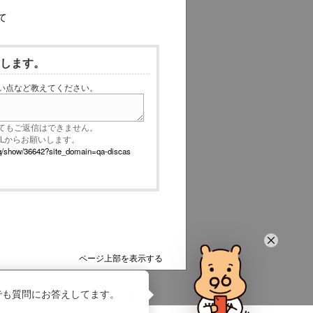
て
いします。
い点など教えてください。
てもご返信はできません。
RLからお願いします。
p/faq/show/36642?site_domain=qa-discas
ページ上部を表示する
でも質問にお答えしてます。