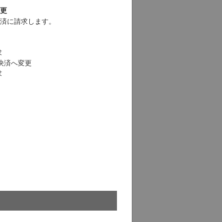
更
済に請求します。
求
決済へ変更
求