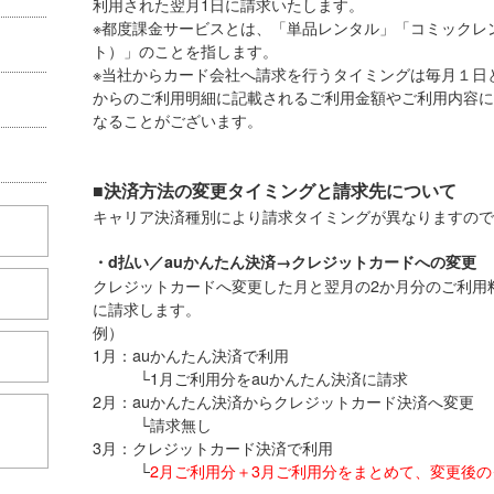
利用された翌月1日に請求いたします。
※都度課金サービスとは、「単品レンタル」「コミックレ
ト）」のことを指します。
※当社からカード会社へ請求を行うタイミングは毎月１日
からのご利用明細に記載されるご利用金額やご利用内容に
なることがございます。
■決済方法の変更タイミングと請求先について
キャリア決済種別により請求タイミングが異なりますので
・d払い／auかんたん決済→クレジットカードへの変更
クレジットカードへ変更した月と翌月の2か月分のご利用
に請求します。
例）
1月：auかんたん決済で利用
└1月ご利用分をauかんたん決済に請求
2月：auかんたん決済からクレジットカード決済へ変更
こちら
└請求無し
3月：クレジットカード決済で利用
└
2月ご利用分＋3月ご利用分をまとめて、変更後