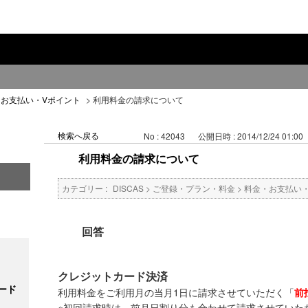
・お支払い・Vポイント
>
利用料金の請求について
検索へ戻る
No : 42043
公開日時 : 2014/12/24 01:00
利用料金の請求について
カテゴリー :
DISCAS
>
ご登録・プラン・料金
>
料金・お支払い
回答
クレジットカード決済
ード
利用料金をご利用月の当月1日に請求させていただく「
前
※初回請求時は、前月日割り分も合わせて請求させていた