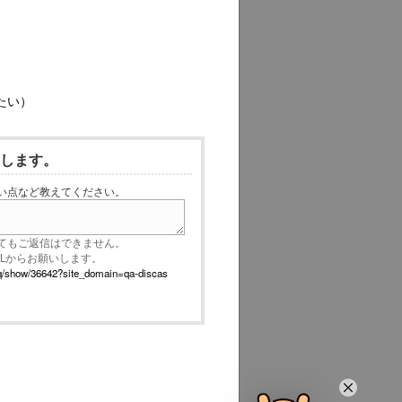
たい）
いします。
い点など教えてください。
てもご返信はできません。
RLからお願いします。
p/faq/show/36642?site_domain=qa-discas