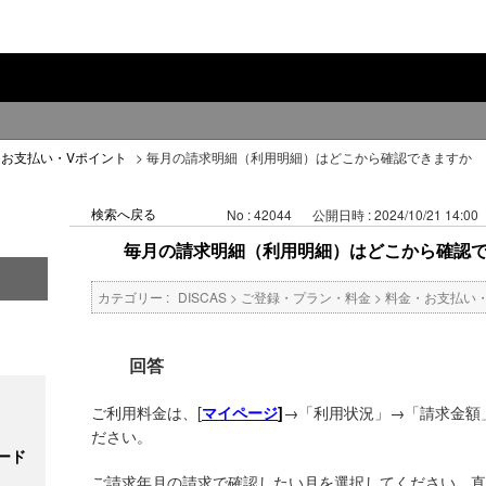
・お支払い・Vポイント
>
毎月の請求明細（利用明細）はどこから確認できますか
検索へ戻る
No : 42044
公開日時 : 2024/10/21 14:00
毎月の請求明細（利用明細）はどこから確認
カテゴリー :
DISCAS
>
ご登録・プラン・料金
>
料金・お支払い
回答
ご利用料金は、[
→「利用状況」→「請求金額」
マイページ
]
ださい。
ード
ご請求年月の請求で確認したい月を選択してください。直近