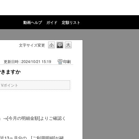
動画ヘルプ
ガイド
定額リスト
文字サイズ変更
更新日時 : 2024/10/21 15:19
印刷
できますか
・Vポイント
→[今月の明細金額]よりご確認く
13ヶ月分の、[ご利用明細]が確