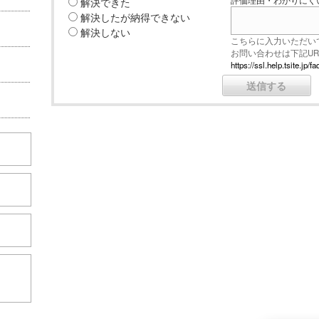
解決できた
評価理由・わかりにく
解決したが納得できない
解決しない
こちらに入力いただい
お問い合わせは下記U
https://ssl.help.tsite.j
こちら