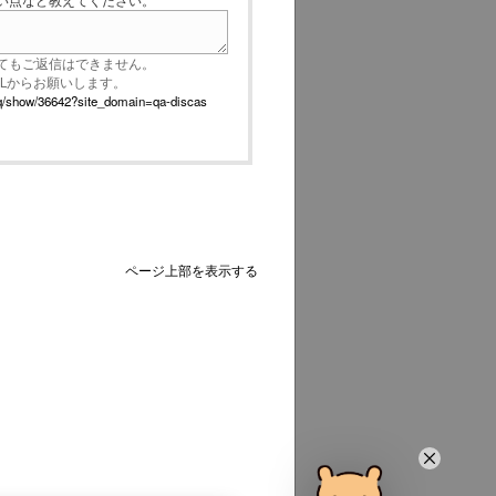
い点など教えてください。
てもご返信はできません。
RLからお願いします。
p/faq/show/36642?site_domain=qa-discas
ページ上部を表示する