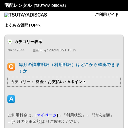
宅配レンタル
（TSUTAYA DISCAS）
ご利用ガイド
よくある質問TOPへ
カテゴリー表示
No : 42044
更新日時 : 2024/10/21 15:19
毎月の請求明細（利用明細）はどこから確認できま
すか
カテゴリー：
料金・お支払い・Vポイント
ご利用料金は、[
マイページ
]
→「利用状況」→「請求金額」
→[今月の明細金額]よりご確認ください。