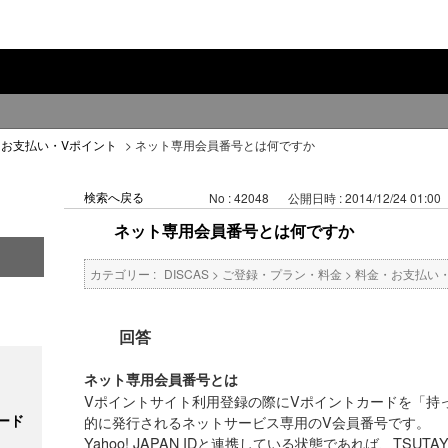
・お支払い・Vポイント
>
ネット専用会員番号とは何ですか
検索へ戻る
No : 42048
公開日時 : 2014/12/24 01:00
ネット専用会員番号とは何ですか
カテゴリー :
DISCAS
>
ご登録・プラン・料金
>
料金・お支払い
回答
ネット専用会員番号とは
Vポイントサイト利用登録の際にVポイントカードを「持
ード
的に発行されるネットサービス専用のV会員番号です。
Yahoo! JAPAN IDと連携している状態であれば、TSUT