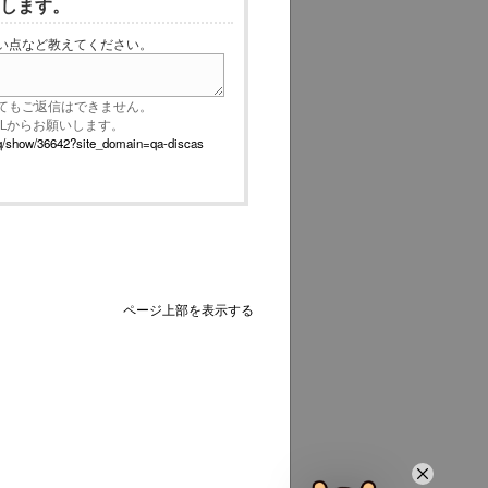
いします。
い点など教えてください。
てもご返信はできません。
RLからお願いします。
p/faq/show/36642?site_domain=qa-discas
ページ上部を表示する