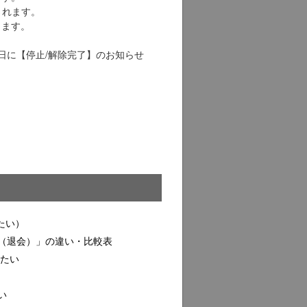
求されます。
します。
日に【停止/解除完了】のお知らせ
たい）
（退会）」の違い・比較表
したい
い