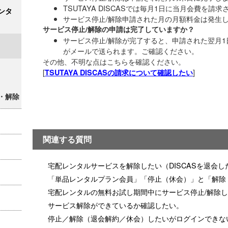
TSUTAYA DISCASでは毎月1日に当月会費を請
ンタ
サービス停止/解除申請された月の月額料金は発生
サービス停止/解除の申請は完了していますか？
サービス停止/解除が完了すると、申請された翌月1
がメールで送られます。ご確認ください。
その他、不明な点はこちらを確認ください。
[
]
TSUTAYA DISCASの請求について確認したい
・解除
関連する質問
宅配レンタルサービスを解除したい（DISCASを退会し
「単品レンタルプラン会員」「停止（休会）」と「解除
宅配レンタルの無料お試し期間中にサービス停止/解除
サービス解除ができているか確認したい。
停止／解除（退会解約／休会）したいがログインできな