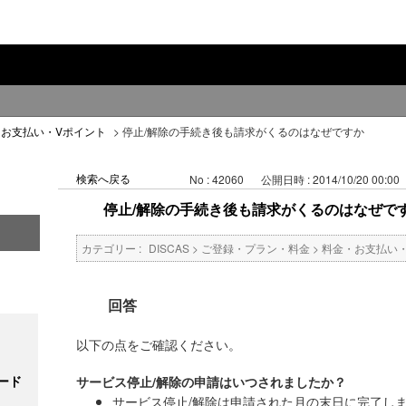
・お支払い・Vポイント
>
停止/解除の手続き後も請求がくるのはなぜですか
検索へ戻る
No : 42060
公開日時 : 2014/10/20 00:00
停止/解除の手続き後も請求がくるのはなぜで
カテゴリー :
DISCAS
>
ご登録・プラン・料金
>
料金・お支払い
回答
以下の点をご確認ください。
ード
サービス停止/解除の申請はいつされましたか？
サービス停止/解除は申請された月の末日に完了し