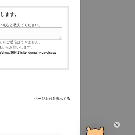
いします。
い点など教えてください。
てもご返信はできません。
RLからお願いします。
p/faq/show/36642?site_domain=qa-discas
ページ上部を表示する