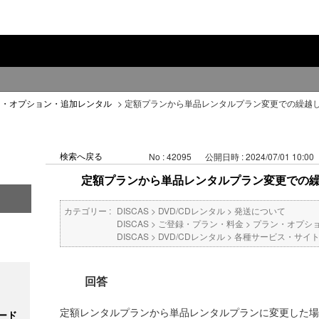
ン・オプション・追加レンタル
>
定額プランから単品レンタルプラン変更での繰越
検索へ戻る
No : 42095
公開日時 : 2024/07/01 10:00
定額プランから単品レンタルプラン変更での
カテゴリー :
DISCAS
>
DVD/CDレンタル
>
発送について
DISCAS
>
ご登録・プラン・料金
>
プラン・オプシ
DISCAS
>
DVD/CDレンタル
>
各種サービス・サイ
回答
定額レンタルプランから単品レンタルプランに変更した場
ード