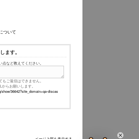
について
いします。
い点など教えてください。
てもご返信はできません。
RLからお願いします。
p/faq/show/36642?site_domain=qa-discas
ページ上部を表示する