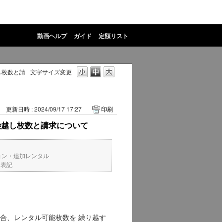
動画ヘルプ
ガイド
定額リスト
し枚数と請
文字サイズ変更
更新日時 : 2024/09/17 17:27
印刷
繰越し枚数と請求について
ョン・追加レンタル
ト表記
合、レンタル可能枚数を 繰り越す