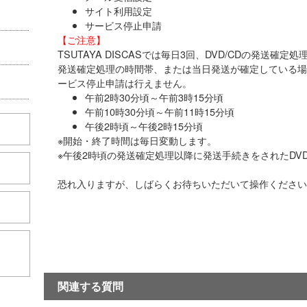
サイト利用設定
サービス停止申請
【ご注意】
TSUTAYA DISCASでは毎日3回、DVD/CDの発送確
発送確定処理の時間帯、または当日発送が確定している場
ービス停止申請は行えません。
午前2時30分頃～午前3時15分頃
午前10時30分頃～午前11時15分頃
午後2時頃～午後2時15分頃
※開始・終了時間は毎日変動します。
※午後2時頃の発送確定処理以降に発送手続きをされたDVD
恐れ入りますが、しばらくお待ちいただいて操作ください
こちら
関連する質問