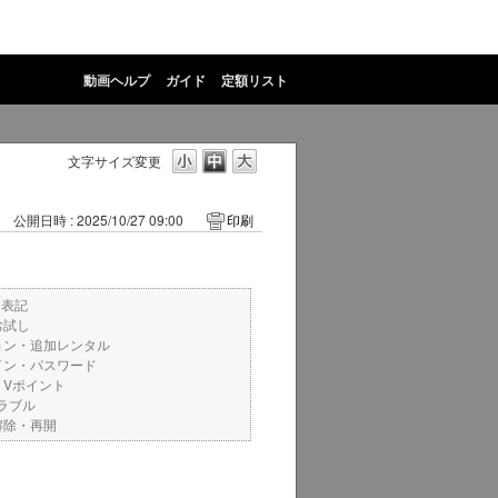
動画ヘルプ
ガイド
定額リスト
文字サイズ変更
公開日時 : 2025/10/27 09:00
印刷
ト表記
お試し
ョン・追加レンタル
イン・パスワード
・Vポイント
ラブル
解除・再開