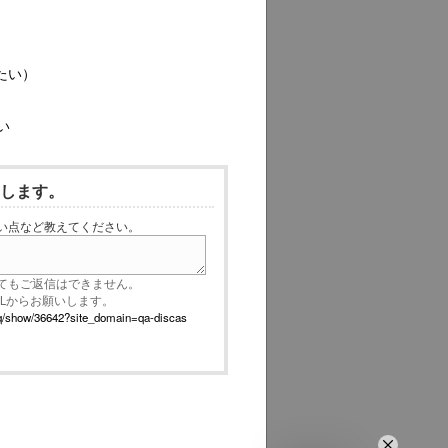
たい）
い
いします。
い点など教えてください。
てもご返信はできません。
RLからお願いします。
p/faq/show/36642?site_domain=qa-discas