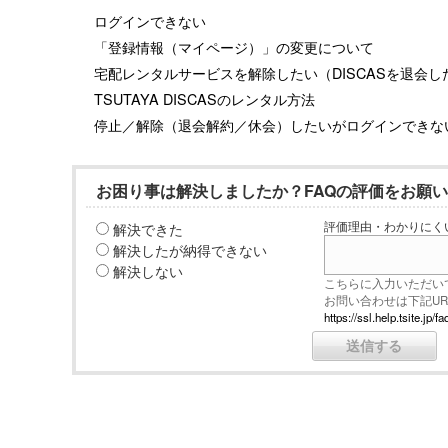
ログインできない
「登録情報（マイページ）」の変更について
宅配レンタルサービスを解除したい（DISCASを退会し
TSUTAYA DISCASのレンタル方法
停止／解除（退会解約／休会）したいがログインできな
お困り事は解決しましたか？FAQの評価をお願
解決できた
評価理由・わかりにく
解決したが納得できない
解決しない
こちらに入力いただい
お問い合わせは下記U
https://ssl.help.tsite.j