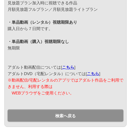
見放題プラン加入時に視聴できる作品
月額見放題フルプラン／月額見放題ライトプラン
・単品動画（レンタル）視聴期限あり
購入日から７日間です。
・単品動画（購入）視聴期限なし
無期限
アダルト動画配信については[
こちら
]
アダルトDVD（宅配レンタル）については[
こちら
]
※動画配信/宅配レンタルのアプリではアダルト作品をご利用で
きません、利用する際は
WEBブラウザをご使用ください。
検索へ戻る