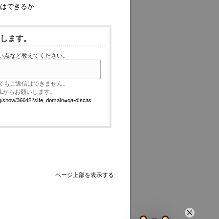
ルはできるか
いします。
い点など教えてください。
てもご返信はできません。
RLからお願いします。
p/faq/show/36642?site_domain=qa-discas
ページ上部を表示する