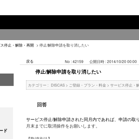
ビス停止・解除・再開
>
停止/解除申請を取り消したい
戻る
No : 42159
公開日時 : 2014/10/20 00:00
停止/解除申請を取り消したい
カテゴリー :
DISCAS
>
ご登録・プラン・料金
>
サービス停止・
回答
サービス停止/解除申請された同月内であれば、申請の取
月末までに取消操作をお願いします。
ード
【取消方法】