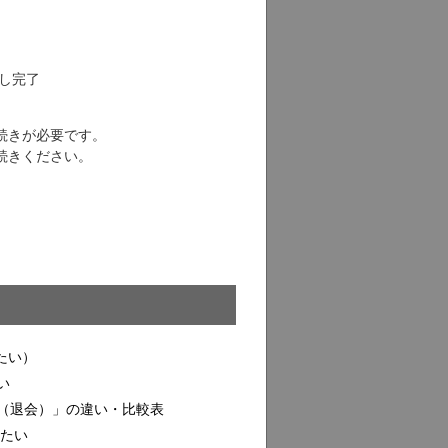
し完了
続きが必要です。
続きください。
たい）
い
（退会）」の違い・比較表
したい