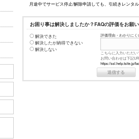
月途中でサービス停止/解除申請しても、引続きレンタ
お困り事は解決しましたか？FAQの評価をお願
解決できた
評価理由・わかりにく
解決したが納得できない
解決しない
こちらに入力いただい
お問い合わせは下記U
https://ssl.help.tsite.j
こちら