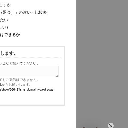
ますか
（退会）」の違い・比較表
したい
たい）
ルはできるか
いします。
い点など教えてください。
てもご返信はできません。
RLからお願いします。
p/faq/show/36642?site_domain=qa-discas