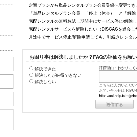
定額プランから単品レンタルプラン会員登録へ変更でき
「単品レンタルプラン会員」「停止（休会）」と「解除
宅配レンタルの無料お試し期間中にサービス停止/解除
宅配レンタルサービスを解除したい（DISCASを退会し
月途中でサービス停止/解除申請しても、引続きレンタ
お困り事は解決しましたか？FAQの評価をお願
解決できた
評価理由・わかりにく
解決したが納得できない
解決しない
こちらに入力いただい
お問い合わせは下記U
https://ssl.help.tsite.j
こちら