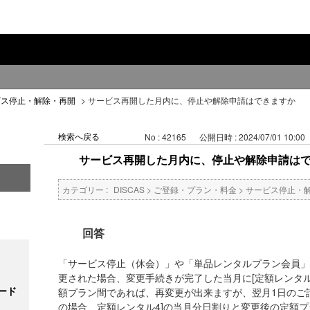
ビス停止・解除・再開
>
サービス再開した月内に、停止や解除申請はできますか
検索へ戻る
No : 42165
公開日時 : 2024/07/01 10:00
サービス再開した月内に、停止や解除申請は
カテゴリー :
DISCAS
>
ご登録・プラン・料金
>
サービス停止・
回答
「サービス停止（休会）」や「単品レンタルプラン会員」
更された場合、変更手続きが完了した当月に[定額レンタル
ード
額プラン間であれば、再変更が出来ますが、翌月1日のご
の場合、定額レンタル4]の当月分日割りと変更後の定額プ