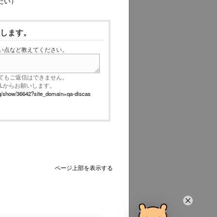
たい）
いします。
い点など教えてください。
てもご返信はできません。
RLからお願いします。
p/faq/show/36642?site_domain=qa-discas
ページ上部を表示する