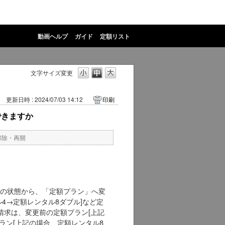
動画ヘルプ
ガイド
定額リスト
文字サイズ変更
更新日時 : 2024/07/03 14:12
印刷
できますか
解除・再開
の状態から、「定額プラン」へ変
4→定額レンタル8ダブル]など定
請求は、変更前の定額プラン[上記
ラン[上記の場合、定額レンタル8