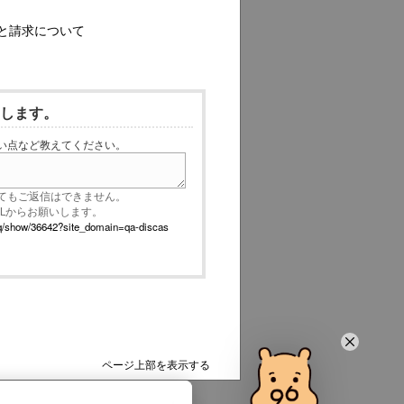
と請求について
いします。
い点など教えてください。
てもご返信はできません。
RLからお願いします。
p/faq/show/36642?site_domain=qa-discas
ページ上部を表示する