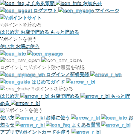
よくある質問
お知らせ
ログアウト
マイページ
Vポイントを貯める
はじめ方
お店で貯める
もっと貯める
Vポイントを使う
使い方
お得に使う
ログインしてVポイント数や履歴を確認
ログイン／新規登録
はじめてガイド
Vポイントを貯める
はじめ方
お店で貯める
もっと貯
める
Vポイントを使う
使い方
お得に使う
お
知らせ
よくある質問
アプリでVポイントカードを使う