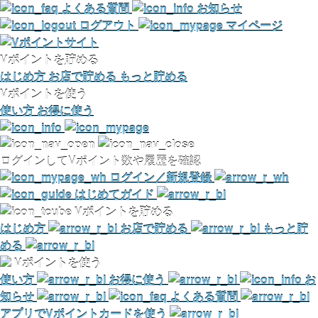
よくある質問
お知らせ
ログアウト
マイページ
Vポイントを貯める
はじめ方
お店で貯める
もっと貯める
Vポイントを使う
使い方
お得に使う
ログインしてVポイント数や履歴を確認
ログイン／新規登録
はじめてガイド
Vポイントを貯める
はじめ方
お店で貯める
もっと貯
める
Vポイントを使う
使い方
お得に使う
お
知らせ
よくある質問
アプリでVポイントカードを使う