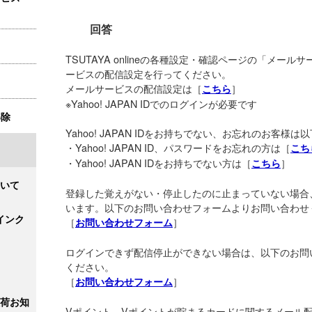
回答
TSUTAYA onlineの各種設定・確認ページの「メー
ービスの配信設定を行ってください。
メールサービスの配信設定は［
］
こちら
※Yahoo! JAPAN IDでのログインが必要です
解除
Yahoo! JAPAN IDをお持ちでない、お忘れのお客様
・Yahoo! JAPAN ID、パスワードをお忘れの方は［
こち
・Yahoo! JAPAN IDをお持ちでない方は［
］
こちら
いて
登録した覚えがない・停止したのに止まっていない場合
います。以下のお問い合わせフォームよりお問い合わせ
インク
［
］
お問い合わせフォーム
ログインできず配信停止ができない場合は、以下のお問
ください。
［
］
お問い合わせフォーム
荷お知
Vポイント、Vポイントが貯まるカードに関するメール