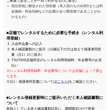
ご家族であることが一目でわかるものに限る）
現住所宛に郵送された領収書（本人宛のもの&消印または料
金後納・料金別納などの記載があり郵送物であることがわ
かるもの）
■店舗でレンタルするために必要な手続き（レンタル利
用登録）
入会申込書への記入
本人確認書類のご提示（12歳以下の方は加えて保護者同意
書（注1）のご提示）
TSUTAYA店舗所定のレンタル利用登録料・年会費等のお支
払い
※レンタル利用登録料・年会費等については店舗によって異な
ります。
※注1：保護者同意書については[
こちら
]をご確認ください。
■レンタル登録更新時にご提示いただく本人確認書類に
ついて
有効としている本人確認書類以外に、期間限定(※)で更新