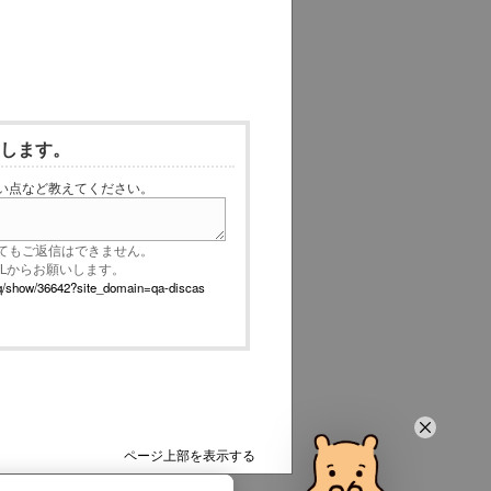
いします。
い点など教えてください。
てもご返信はできません。
RLからお願いします。
p/faq/show/36642?site_domain=qa-discas
ページ上部を表示する