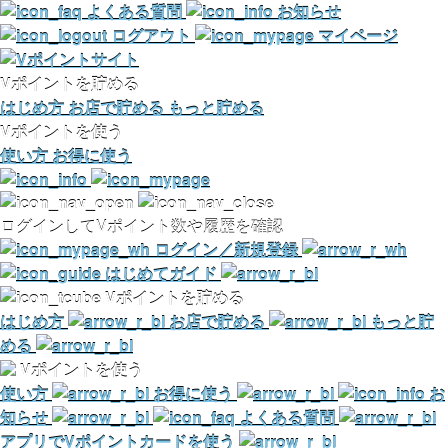
よくある質問
お知らせ
ログアウト
マイページ
Vポイントを貯める
はじめ方
お店で貯める
もっと貯める
Vポイントを使う
使い方
お得に使う
ログインしてVポイント数や履歴を確認
ログイン／新規登録
はじめてガイド
Vポイントを貯める
はじめ方
お店で貯める
もっと貯
める
Vポイントを使う
使い方
お得に使う
お
知らせ
よくある質問
アプリでVポイントカードを使う