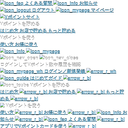
よくある質問
お知らせ
ログアウト
マイページ
Vポイントを貯める
はじめ方
お店で貯める
もっと貯める
Vポイントを使う
使い方
お得に使う
ログインしてVポイント数や履歴を確認
ログイン／新規登録
はじめてガイド
Vポイントを貯める
はじめ方
お店で貯める
もっと貯
める
Vポイントを使う
使い方
お得に使う
お
知らせ
よくある質問
アプリでVポイントカードを使う